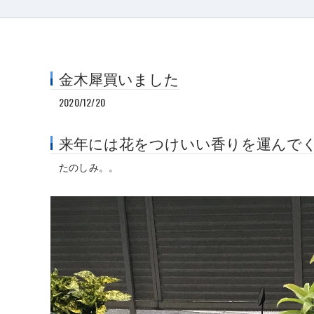
金木犀買いました
2020/12/20
来年には花をつけいい香りを運んで
たのしみ。。