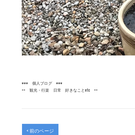
◉◉◉ 個人ブログ ◉◉◉
== 観光・行楽 日常 好きなことetc ==
< 前のページ