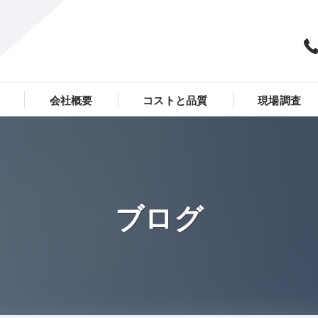
会社概要
コストと品質
現場調査
（コーキング）工事全般
穂高外装メンテナンス合同会社
般
ブログ
全般