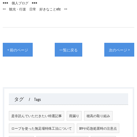
◉◉◉ 個人ブログ ◉◉◉
== 観光・行楽 日常 好きなことetc ==
< 前のページ
一覧に戻る
次のページ >
タグ
Tags
是非読んでいただきたい特選記事
雨漏り
穂高の取り組み
ロープを使った無足場特殊工法について
DIYや応急処置時の注意点