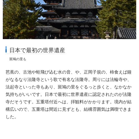
日本で最初の世界遺産
斑鳩の里も
芭蕉の、古池や蛙飛び込む水の音、や、正岡子規の、柿食えば鐘
がなるなり法隆寺という歌で有名な法隆寺。周りには法輪寺や、
法起寺といった寺もあり、斑鳩の里をぐるっと歩くと、なかなか
気持ちがいいです。日本で最初に世界遺産に認定されたのが法隆
寺だそうです。五重塔付近へは、拝観料がかかります。境内が結
構広いので、五重塔は間近に見ずとも、結構雰囲気は満喫できま
した。