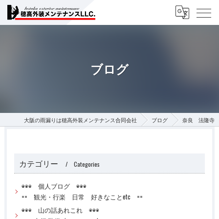
ブログ
大阪の雨漏りは穂高外装メンテナンス合同会社
ブログ
奈良 法隆寺
カテゴリー
Categories
◉◉◉ 個人ブログ ◉◉◉
== 観光・行楽 日常 好きなことetc ==
◉◉◉ 山の話あれこれ ◉◉◉