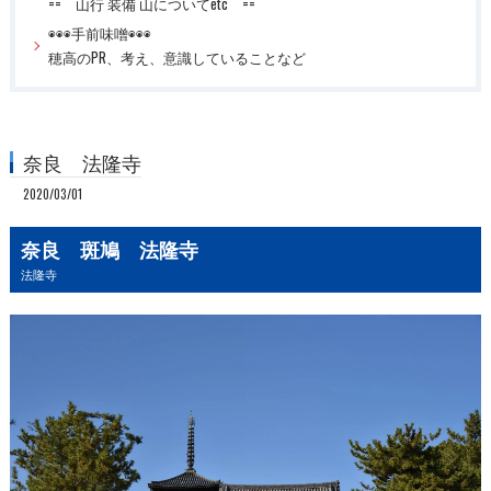
== 山行 装備 山についてetc ==
◉◉◉手前味噌◉◉◉
穂高のPR、考え、意識していることなど
奈良 法隆寺
2020/03/01
奈良 斑鳩 法隆寺
法隆寺