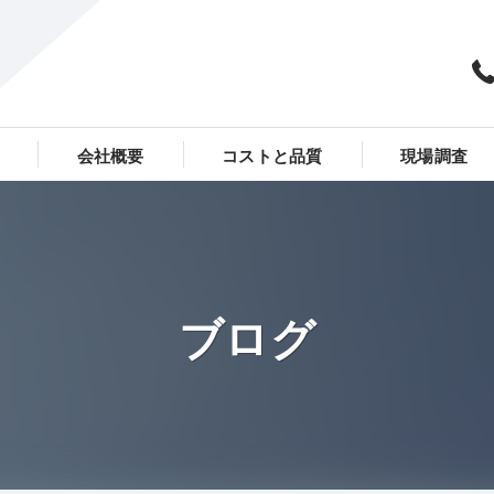
会社概要
コストと品質
現場調査
（コーキング）工事全般
穂高外装メンテナンス合同会社
般
ブログ
全般