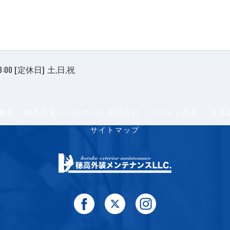
8:00 [定休日] 土,日,祝
概要
穂高外装メンテナンス合同会社
コストと品質
現場
サイトマップ