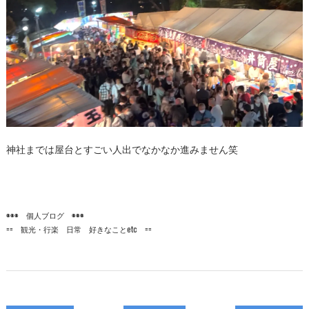
神社までは屋台とすごい人出でなかなか進みません笑
◉◉◉ 個人ブログ ◉◉◉
== 観光・行楽 日常 好きなことetc ==