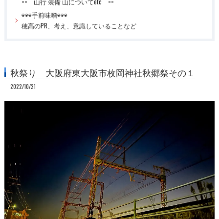
== 山行 装備 山についてetc ==
◉◉◉手前味噌◉◉◉
穂高のPR、考え、意識していることなど
秋祭り 大阪府東大阪市枚岡神社秋郷祭その１
2022/10/21