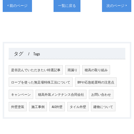
< 前のページ
一覧に戻る
次のページ >
タグ
Tags
是非読んでいただきたい特選記事
雨漏り
穂高の取り組み
ロープを使った無足場特殊工法について
DIYや応急処置時の注意点
キャンペーン
穂高外装メンテナンス合同会社
お問い合わせ
外壁塗装
施工事例
ALC外壁
タイル外壁
建物について