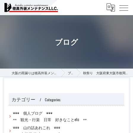
ブログ
大阪の雨漏りは穂高外装メンテナンス合同会社
ブログ
秋祭り 大阪府東大阪市枚岡神社秋郷祭その１
カテゴリー
Categories
◉◉◉ 個人ブログ ◉◉◉
== 観光・行楽 日常 好きなことetc ==
◉◉◉ 山の話あれこれ ◉◉◉